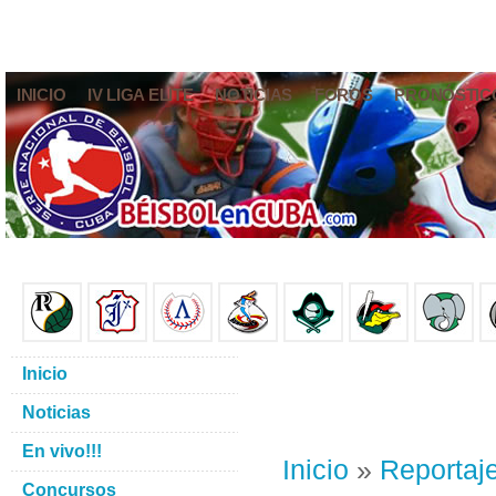
INICIO
IV LIGA ELITE
NOTICIAS
FOROS
PRONÓSTIC
Inicio
Noticias
En vivo!!!
Inicio
»
Reportaj
Concursos