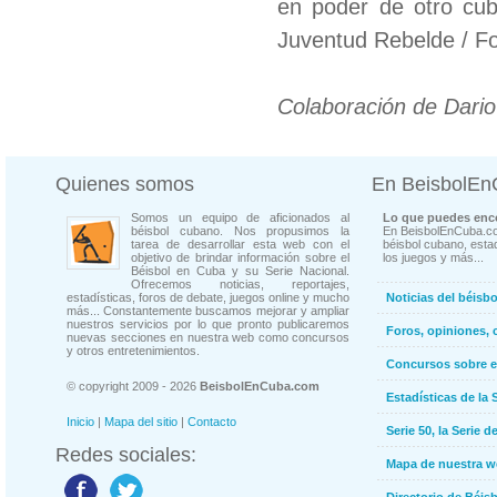
en poder de otro cub
Juventud Rebelde / F
Colaboración de Dari
Quienes somos
En BeisbolE
Somos un equipo de aficionados al
Lo que puedes enco
béisbol cubano. Nos propusimos la
En BeisbolEnCuba.co
tarea de desarrollar esta web con el
béisbol cubano, estad
objetivo de brindar información sobre el
los juegos y más...
Béisbol en Cuba y su Serie Nacional.
Ofrecemos noticias, reportajes,
estadísticas, foros de debate, juegos online y mucho
Noticias del béisb
más... Constantemente buscamos mejorar y ampliar
nuestros servicios por lo que pronto publicaremos
Foros, opiniones, 
nuevas secciones en nuestra web como concursos
y otros entretenimientos.
Concursos sobre e
© copyright 2009 - 2026
BeisbolEnCuba.com
Estadísticas de la 
Inicio
|
Mapa del sitio
|
Contacto
Serie 50, la Serie d
Redes sociales:
Mapa de nuestra 