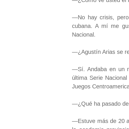
—¿Cómo ve usted el ni
—No hay crisis, pero
cubana. A mí me gus
Nacional.
—¿Agustín Arias se re
—Sí. Andaba en un mo
última Serie Naciona
Juegos Centroameric
—¿Qué ha pasado des
—Estuve más de 20 añ