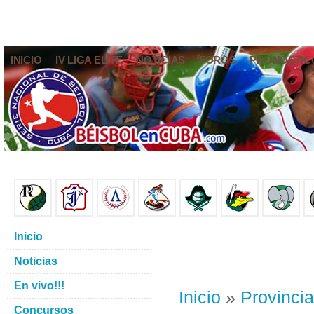
INICIO
IV LIGA ELITE
NOTICIAS
FOROS
PRONÓSTIC
Inicio
Noticias
En vivo!!!
Inicio
»
Provinci
Concursos