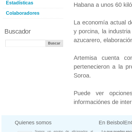
Estadísticas
Habana a unos 60 kiló
Colaboradores
La economía actual de
Buscador
y porcina, la industri
azucarero, elaboración
Artemisa cuenta con
pertenecieron a la pr
Soroa.
Puede ver opcion
informaciónes de inter
Quienes somos
En BeisbolE
Somos un equipo de aficionados al
Lo que puedes enco