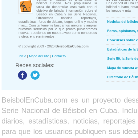
béisbol cubano. Nos propusimos la
En BeisbolEnCuba.co
tarea de desarrollar esta web con el
béisbol cubano, estad
objetivo de brindar información sobre el
los juegos y más...
Béisbol en Cuba y su Serie Nacional.
Ofrecemos noticias, reportajes,
estadísticas, foros de debate, juegos online y mucho
Noticias del béisb
más... Constantemente buscamos mejorar y ampliar
nuestros servicios por lo que pronto publicaremos
Foros, opiniones, 
nuevas secciones en nuestra web como concursos
y otros entretenimientos.
Concursos sobre e
© copyright 2009 - 2026
BeisbolEnCuba.com
Estadísticas de la 
Inicio
|
Mapa del sitio
|
Contacto
Serie 50, la Serie d
Redes sociales:
Mapa de nuestra 
Directorio de Béi
BeisbolEnCuba.com es un proyecto desarr
Serie Nacional de Béisbol en Cuba. Inclui
diarios, estadísticas, noticias, report
para que los usuarios publiquen sus ideas