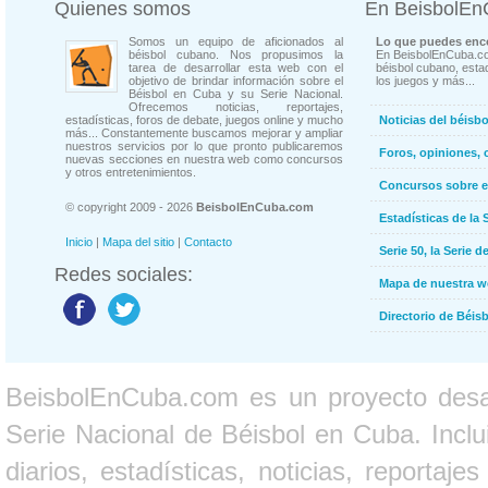
Quienes somos
En BeisbolE
Somos un equipo de aficionados al
Lo que puedes enco
béisbol cubano. Nos propusimos la
En BeisbolEnCuba.co
tarea de desarrollar esta web con el
béisbol cubano, estad
objetivo de brindar información sobre el
los juegos y más...
Béisbol en Cuba y su Serie Nacional.
Ofrecemos noticias, reportajes,
estadísticas, foros de debate, juegos online y mucho
Noticias del béisb
más... Constantemente buscamos mejorar y ampliar
nuestros servicios por lo que pronto publicaremos
Foros, opiniones, 
nuevas secciones en nuestra web como concursos
y otros entretenimientos.
Concursos sobre e
© copyright 2009 - 2026
BeisbolEnCuba.com
Estadísticas de la 
Inicio
|
Mapa del sitio
|
Contacto
Serie 50, la Serie d
Redes sociales:
Mapa de nuestra 
Directorio de Béi
BeisbolEnCuba.com es un proyecto desarr
Serie Nacional de Béisbol en Cuba. Inclui
diarios, estadísticas, noticias, report