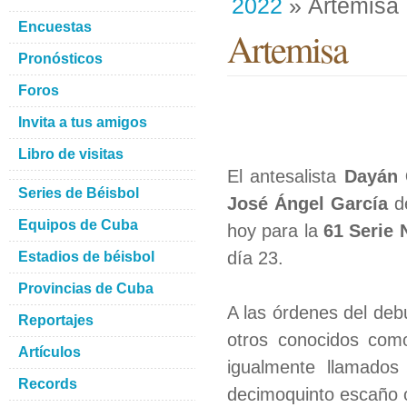
2022
» Artemisa
Encuestas
Artemisa
Pronósticos
Foros
Invita a tus amigos
Libro de visitas
El antesalista
Dayán 
Series de Béisbol
José Ángel García
de
Equipos de Cuba
hoy para la
61 Serie 
día 23.
Estadios de béisbol
Provincias de Cuba
A las órdenes del deb
Reportajes
otros conocidos como
Artículos
igualmente llamados
Records
decimoquinto escaño o