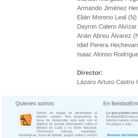
Armando Jiménez He
Elián Moreno Leal (N)
Dayron Calero Alvízar
Arián Abreu Álvarez (
Idiel Perera Hechevarr
Isaac Alonso Rodrígue
Director:
Lázaro Arturo Castro 
Quienes somos
En BeisbolE
Somos un equipo de aficionados al
Lo que puedes enco
béisbol cubano. Nos propusimos la
En BeisbolEnCuba.co
tarea de desarrollar esta web con el
béisbol cubano, estad
objetivo de brindar información sobre el
los juegos y más...
Béisbol en Cuba y su Serie Nacional.
Ofrecemos noticias, reportajes,
estadísticas, foros de debate, juegos online y mucho
Noticias del béisb