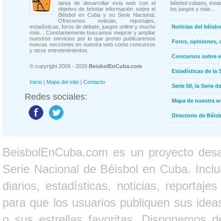
tarea de desarrollar esta web con el
béisbol cubano, estad
objetivo de brindar información sobre el
los juegos y más...
Béisbol en Cuba y su Serie Nacional.
Ofrecemos noticias, reportajes,
estadísticas, foros de debate, juegos online y mucho
Noticias del béisb
más... Constantemente buscamos mejorar y ampliar
nuestros servicios por lo que pronto publicaremos
Foros, opiniones, 
nuevas secciones en nuestra web como concursos
y otros entretenimientos.
Concursos sobre e
© copyright 2009 - 2026
BeisbolEnCuba.com
Estadísticas de la 
Inicio
|
Mapa del sitio
|
Contacto
Serie 50, la Serie d
Redes sociales:
Mapa de nuestra 
Directorio de Béi
BeisbolEnCuba.com es un proyecto desarr
Serie Nacional de Béisbol en Cuba. Inclui
diarios, estadísticas, noticias, report
para que los usuarios publiquen sus ideas
o sus estrellas favoritas. Disponemos d