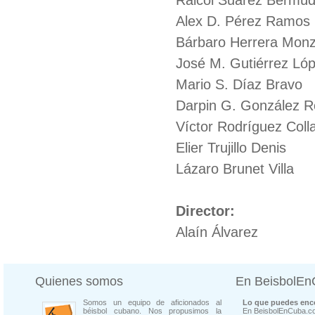
Raicol Suárez Bermú
Alex D. Pérez Ramos
Bárbaro Herrera Mon
José M. Gutiérrez Ló
Mario S. Díaz Bravo
Darpin G. González 
Víctor Rodríguez Coll
Elier Trujillo Denis
Lázaro Brunet Villa
Director:
Alaín Álvarez
Quienes somos
En BeisbolE
Somos un equipo de aficionados al
Lo que puedes enco
béisbol cubano. Nos propusimos la
En BeisbolEnCuba.co