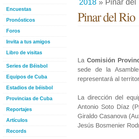
2018
» Pinar del
Encuestas
Pinar del Rio
Pronósticos
Foros
Invita a tus amigos
Libro de visitas
La
Comisión Provinc
Series de Béisbol
sede de la Asamblea
Equipos de Cuba
representará al territo
Estadios de béisbol
La dirección del equ
Provincias de Cuba
Antonio Soto Díaz (Pr
Reportajes
Giraldo Casanova (Aux
Artículos
Jesús Bosmenier Rodr
Records