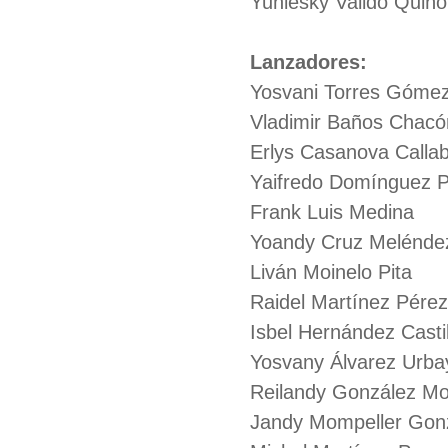
Yuniesky Valido Quiñ
Lanzadores:
Yosvani Torres Góme
Vladimir Baños Chacó
Erlys Casanova Calla
Yaifredo Domínguez 
Frank Luis Medina
Yoandy Cruz Melénde
Liván Moinelo Pita
Raidel Martínez Pérez
Isbel Hernández Castil
Yosvany Álvarez Urba
Reilandy González M
Jandy Mompeller Gon