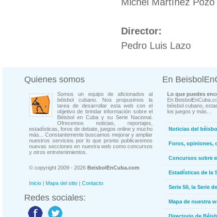
Michel Martínez Pozo
Director:
Pedro Luis Lazo
Quienes somos
En BeisbolE
Somos un equipo de aficionados al
Lo que puedes enco
béisbol cubano. Nos propusimos la
En BeisbolEnCuba.co
tarea de desarrollar esta web con el
béisbol cubano, estad
objetivo de brindar información sobre el
los juegos y más...
Béisbol en Cuba y su Serie Nacional.
Ofrecemos noticias, reportajes,
estadísticas, foros de debate, juegos online y mucho
Noticias del béisb
más... Constantemente buscamos mejorar y ampliar
nuestros servicios por lo que pronto publicaremos
Foros, opiniones, 
nuevas secciones en nuestra web como concursos
y otros entretenimientos.
Concursos sobre e
© copyright 2009 - 2026
BeisbolEnCuba.com
Estadísticas de la 
Inicio
|
Mapa del sitio
|
Contacto
Serie 50, la Serie d
Redes sociales:
Mapa de nuestra 
Directorio de Béi