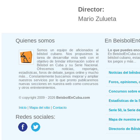
Director:
Mario Zulueta
Quienes somos
En BeisbolE
Somos un equipo de aficionados al
Lo que puedes enco
béisbol cubano. Nos propusimos la
En BeisbolEnCuba.co
tarea de desarrollar esta web con el
béisbol cubano, estad
objetivo de brindar información sobre el
los juegos y más...
Béisbol en Cuba y su Serie Nacional.
Ofrecemos noticias, reportajes,
estadísticas, foros de debate, juegos online y mucho
Noticias del béisb
más... Constantemente buscamos mejorar y ampliar
nuestros servicios por lo que pronto publicaremos
Foros, opiniones, 
nuevas secciones en nuestra web como concursos
y otros entretenimientos.
Concursos sobre e
© copyright 2009 - 2026
BeisbolEnCuba.com
Estadísticas de la 
Inicio
|
Mapa del sitio
|
Contacto
Serie 50, la Serie d
Redes sociales:
Mapa de nuestra 
Directorio de Béi