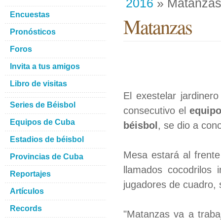
2016
» Matanza
Encuestas
Matanzas
Pronósticos
Foros
Invita a tus amigos
Libro de visitas
El exestelar jardine
Series de Béisbol
consecutivo el
equip
Equipos de Cuba
béisbol
, se dio a con
Estadios de béisbol
Mesa estará al frente
Provincias de Cuba
llamados cocodrilos 
Reportajes
jugadores de cuadro, s
Artículos
Records
"Matanzas va a trabaj