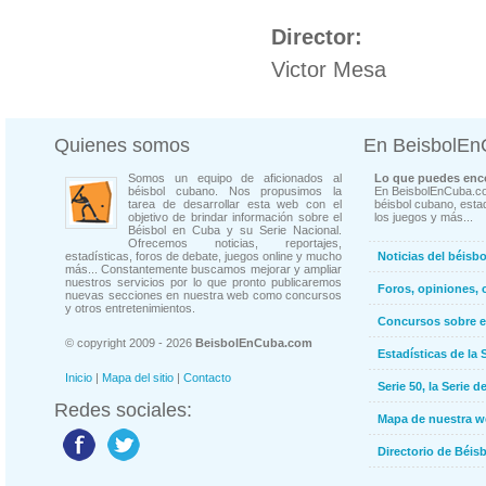
Director:
Victor Mesa
Quienes somos
En BeisbolE
Somos un equipo de aficionados al
Lo que puedes enco
béisbol cubano. Nos propusimos la
En BeisbolEnCuba.co
tarea de desarrollar esta web con el
béisbol cubano, estad
objetivo de brindar información sobre el
los juegos y más...
Béisbol en Cuba y su Serie Nacional.
Ofrecemos noticias, reportajes,
estadísticas, foros de debate, juegos online y mucho
Noticias del béisb
más... Constantemente buscamos mejorar y ampliar
nuestros servicios por lo que pronto publicaremos
Foros, opiniones, 
nuevas secciones en nuestra web como concursos
y otros entretenimientos.
Concursos sobre e
© copyright 2009 - 2026
BeisbolEnCuba.com
Estadísticas de la 
Inicio
|
Mapa del sitio
|
Contacto
Serie 50, la Serie d
Redes sociales:
Mapa de nuestra 
Directorio de Béi