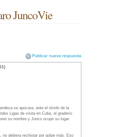
aro JuncoVie
Publicar nueva respuesta
51)
andeza se apocara, ante el olvido de la
andes Ligas de visita en Cuba, el graderío
toreó su nombre y Junco ocupó su lugar
a, no debiera rechistar por golpe más. Eso