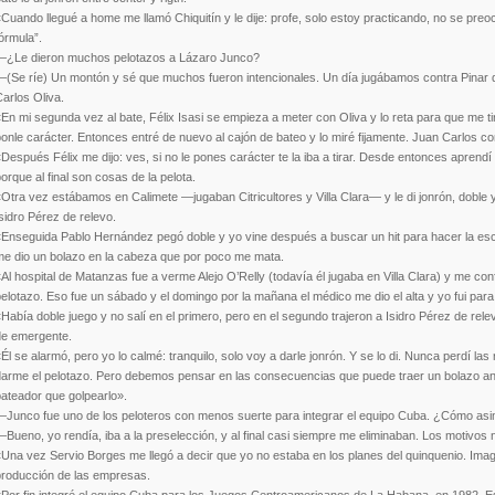
Cuando llegué a home me llamó Chiquitín y le dije: profe, solo estoy practicando, no se p
órmula”.
—¿Le dieron muchos pelotazos a Lázaro Junco?
(Se ríe) Un montón y sé que muchos fueron intencionales. Un día jugábamos contra Pinar del 
arlos Oliva.
En mi segunda vez al bate, Félix Isasi se empieza a meter con Oliva y lo reta para que me ti
onle carácter. Entonces entré de nuevo al cajón de bateo y lo miré fijamente. Juan Carlos c
Después Félix me dijo: ves, si no le pones carácter te la iba a tirar. Desde entonces aprendí
orque al final son cosas de la pelota.
Otra vez estábamos en Calimete —jugaban Citricultores y Villa Clara— y le di jonrón, doble y 
sidro Pérez de relevo.
Enseguida Pablo Hernández pegó doble y yo vine después a buscar un hit para hacer la escal
me dio un bolazo en la cabeza que por poco me mata.
Al hospital de Matanzas fue a verme Alejo O’Relly (todavía él jugaba en Villa Clara) y me co
elotazo. Eso fue un sábado y el domingo por la mañana el médico me dio el alta y yo fui para 
Había doble juego y no salí en el primero, pero en el segundo trajeron a Isidro Pérez de relev
de emergente.
Él se alarmó, pero yo lo calmé: tranquilo, solo voy a darle jonrón. Y se lo di. Nunca perdí las
arme el pelotazo. Pero debemos pensar en las consecuencias que puede traer un bolazo antes
ateador que golpearlo».
—Junco fue uno de los peloteros con menos suerte para integrar el equipo Cuba. ¿Cómo asi
Bueno, yo rendía, iba a la preselección, y al final casi siempre me eliminaban. Los motivos
Una vez Servio Borges me llegó a decir que yo no estaba en los planes del quinquenio. Imagínat
producción de las empresas.