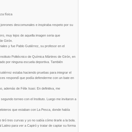
za física
 jonrones descomunales e inspiraba respeto por su
ero, muy lejos de aquella imagen seria que
de Girón.
les y fue Pablo Gutiérrez, su profesor en el
Instituto Politécnico de Química Mártires de Girón, en
sado por ninguna escuela deportiva. También
utiérrez estaba haciendo pruebas para integrar el
onces respondí que podía defenderme con un bate en
, además de Félix Isasi. En definitiva, me
segundo torneo con el Instituto. Luego me invitaron a
 peloteros que estaban con La Pesca, donde había
iró tres curvas y yo no sabía cómo tirarle a la bola.
l Latino para ver a Capiró y tratar de captar su forma