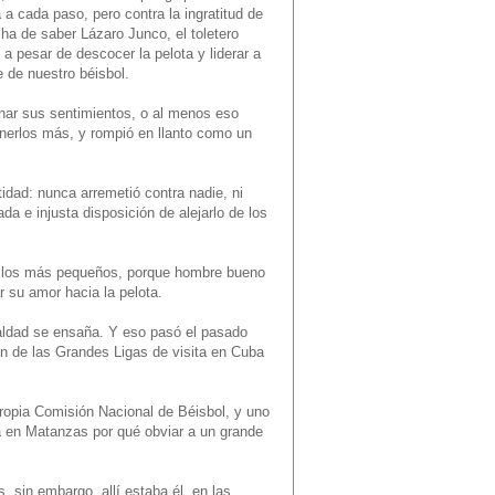
 a cada paso, pero contra la ingratitud de
 ha de saber Lázaro Junco, el toletero
a pesar de descocer la pelota y liderar a
 de nuestro béisbol.
nar sus sentimientos, o al menos eso
nerlos más, y rompió en llanto como un
dad: nunca arremetió contra nadie, ni
a e injusta disposición de alejarlo de los
on los más pequeños, porque hombre bueno
 su amor hacia la pelota.
aldad se ensaña. Y eso pasó el pasado
ión de las Grandes Ligas de visita en Cuba
 propia Comisión Nacional de Béisbol, y uno
ía en Matanzas por qué obviar a un grande
, sin embargo, allí estaba él, en las