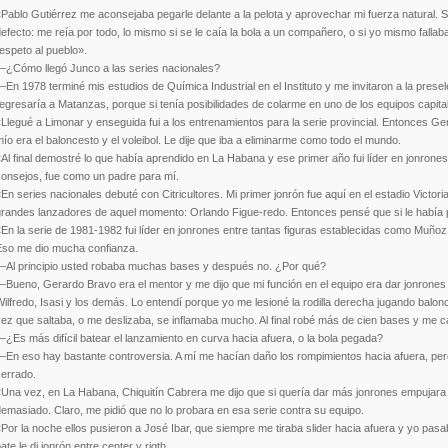
Pablo Gutiérrez me aconsejaba pegarle delante a la pelota y aprovechar mi fuerza natural.
efecto: me reía por todo, lo mismo si se le caía la bola a un compañero, o si yo mismo fallab
espeto al pueblo».
—¿Cómo llegó Junco a las series nacionales?
En 1978 terminé mis estudios de Química Industrial en el Instituto y me invitaron a la presel
egresaría a Matanzas, porque si tenía posibilidades de colarme en uno de los equipos capita
Llegué a Limonar y enseguida fui a los entrenamientos para la serie provincial. Entonces Ger
ío era el baloncesto y el voleibol. Le dije que iba a eliminarme como todo el mundo.
Al final demostré lo que había aprendido en La Habana y ese primer año fui líder en jonrones 
consejos, fue como un padre para mí.
En series nacionales debuté con Citricultores. Mi primer jonrón fue aquí en el estadio Victor
grandes lanzadores de aquel momento: Orlando Figue-redo. Entonces pensé que si le había pe
En la serie de 1981-1982 fui líder en jonrones entre tantas figuras establecidas como Muñ
Eso me dio mucha confianza.
—Al principio usted robaba muchas bases y después no. ¿Por qué?
Bueno, Gerardo Bravo era el mentor y me dijo que mi función en el equipo era dar jonrones
ilfredo, Isasi y los demás. Lo entendí porque yo me lesioné la rodilla derecha jugando ba
vez que saltaba, o me deslizaba, se inflamaba mucho. Al final robé más de cien bases y me 
¿Es más difícil batear el lanzamiento en curva hacia afuera, o la bola pegada?
—En eso hay bastante controversia. A mí me hacían daño los rompimientos hacia afuera, per
cerrado.
Una vez, en La Habana, Chiquitín Cabrera me dijo que si quería dar más jonrones empujara l
emasiado. Claro, me pidió que no lo probara en esa serie contra su equipo.
Por la noche ellos pusieron a José Ibar, que siempre me tiraba slider hacia afuera y yo pasa
ate le di jonrón entre center y rigth.