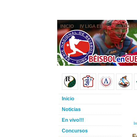
INICIO
IV LIGA ELITE
NOTICIAS
Inicio
Noticias
En vivo!!!
In
Concursos
F