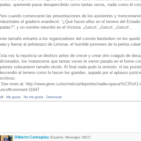
gradas, queriendo pasar desapercibido como tantas veces, nadie como él co
Pero cuando comenzaron las presentaciones de los asistentes y mencionaron e
Industriales el graderío enardeció: “¿Qué hacen ellos en el terreno del Estad
gradas?”; y un nombre retumbó en el Victoria: ¡Junco!, ¡Junco!, ¡Junco!...
Ante tamaño entuerto a los organizadores del convite beisbolero no les que
pata y llamar al peloterazo de Limonar, el humilde jonronero de la pelota cuba
Esta vez la injusticia se deshizo antes de crecer y crear otro coágulo de desa
aficionados, los matanceros que tantas veces le vieron parado en el home co
quienes subsanaron tamaño olvido. Al final nada pudo la omisión, ni las poster
descendió al terreno como lo hacen los grandes, aupado por el aplauso justici
Archivos:
- See more at: http://www.giron.cu/es/noticia/deportes/nadie-opacar%C3%A1
junco#comment-11647
0
·
Me gusta
·
No me gusta
·
Denunciar
Dilberto Camagüey
(Experto, Mensajes: 6827)