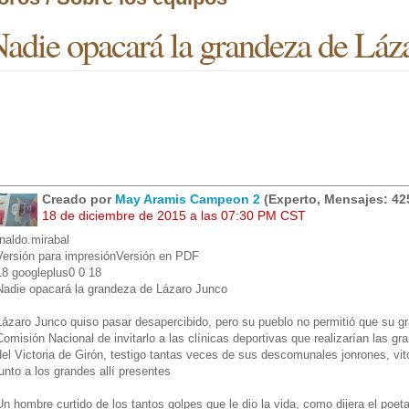
adie opacará la grandeza de Láz
Creado por
May Aramis Campeon 2
(Experto, Mensajes: 42
18 de diciembre de 2015 a las 07:30 PM CST
rnaldo.mirabal
Versión para impresiónVersión en PDF
18 googleplus0 0 18
Nadie opacará la grandeza de Lázaro Junco
Lázaro Junco quiso pasar desapercibido, pero su pueblo no permitió que su gr
Comisión Nacional de invitarlo a las clínicas deportivas que realizarían las gr
del Victoria de Girón, testigo tantas veces de sus descomunales jonrones, vi
junto a los grandes allí presentes
Un hombre curtido de los tantos golpes que le dio la vida, como dijera el poet