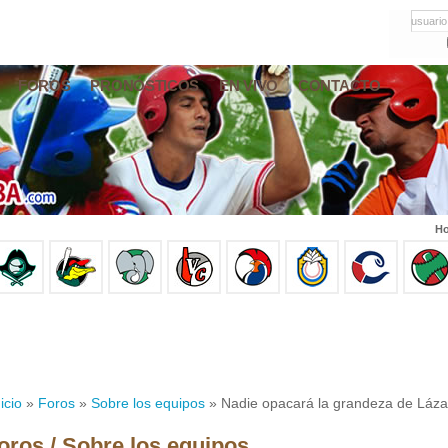
usuario
FOROS
PRONÓSTICOS
EN VIVO
CONTACTO
Ho
icio
»
Foros
»
Sobre los equipos
» Nadie opacará la grandeza de Láza
oros / Sobre los equipos