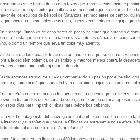
pensaríamos si se tratara de los garrotazos que la propia existencia te propina
los mortales no hay mente que halle la paz, ni espíritu que se someta, bien lo
mayor de los equipos de béisbol de Matanzas, retirado antes de tiempo, quien 
los jonroneros en incontables ocasiones, pocas veces integró el equipo grande
Sin embargo, Junco es de esos seres de pocas palabras que aprendió a domi
parecía, hasta que una vez en una entrevista ante las cámaras no pudo conte
niño, o como un hombre que lleva un dolor muy adentro.
Desde ese día los cubanos lo apreciaron mucho más por su gallardía y honesti
contra la decisión polémica de un árbitro, y muchos menos contra la desacertad
terrenos cuando aún podía aportar al deporte.
Desde entonces transcurre su vida compartiendo su pasión por el béisbol c
como es, comprendió que la maldad y las decisiones injustas no podían mellar
Dice un refrán que a los buenos le suceden cosas buenas, pero a veces la m
jueves en los predios del Victoria de Girón, ante el arribo de una representac
por estos días para impartir clínicas para peloteritos cubanos.
Esta vez la protagonista del nuevo golpe contra el toletero de Limonar era la
se interroga: ¿si sabían que una de la Clínicas de entrenamiento se efectuar
de la pelota cubana como lo es Lázaro Junco?
Junco fue el primero en llegar a los 400 jonrones en nuestras series nacionales