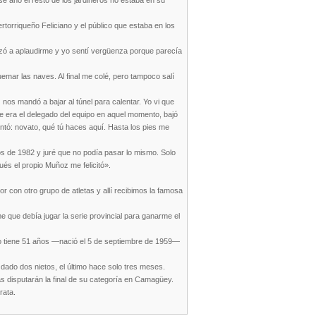
e año el resto de los jardineros no estaba en su
ertorriqueño Feliciano y el público que estaba en los
nzó a aplaudirme y yo sentí vergüenza porque parecía
mar las naves. Al final me colé, pero tampoco salí
nos mandó a bajar al túnel para calentar. Yo vi que
ue era el delegado del equipo en aquel momento, bajó
tó: novato, qué tú haces aquí. Hasta los pies me
os de 1982 y juré que no podía pasar lo mismo. Solo
ués el propio Muñoz me felicitó».
 con otro grupo de atletas y allí recibimos la famosa
e que debía jugar la serie provincial para ganarme el
o tiene 51 años —nació el 5 de septiembre de 1959—
 dado dos nietos, el último hace solo tres meses.
 disputarán la final de su categoría en Camagüey.
rata.