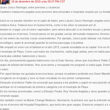
18 de diciembre de 2015 a las 09:27 PM CST
ázaro Junco Nenínger, entre jonrones y cicatrices
l pelotero matancero pegaba unos jonrones descomunales e inspiraba respeto por su fortale
Quizá no se paraba «bonito» en el cajón de bateo, pero Lázaro Junco Nenínger pegaba unos
ortaleza física. Todavía luce en buena forma, como si los años no pasaran por él.
iempre lo vi jugar con el rostro «apretado», pero ahora descubrí a un hombre locuaz y jaran
proyectaba en el terreno. Conversamos en las gradas vacías del estadio matancero Victoria 
Así me entero de muchas cosas sorprendentes. Por ejemplo, Junco pudo debutar con Industria
ecnológico, quien le aconsejó guardar la sonrisa para jugar a la pelota.
Me empaté en serio con el béisbol en el año 1973, cuando estudiaba en la capital. Fue en el 
el municipio de Playa. Como casi todos los muchachos, sabía jugar pelota, pero no había pa
racticaba voleibol, baloncesto y boxeo.
Un día, precisamente jugando baloncesto con el Gato Varona, vimos que el profesor Pablo G
equipo de béisbol del Instituto. Nos acercamos y enseguida me preguntó si sabía jugar. Ent
la mano.
Por aquel tiempo me gustaba la tercera base, porque mi pelotero preferido era Owen Blandino
escogieron en el equipo y tuve un buen resultado en ese primer campeonato.
Después el profesor Pablo me aconsejó que pasara a los jardines y jugué en esa posición el 
articipar en el campeonato de primera categoría con el municipio de Playa.
«En los torneos provinciales conocí a Elnudys Poulot, Rey Vicente Anglada y otros grandes
tremendo equipo.
Así también conocí al difunto Changa Mederos. Muchacho, la primera vez que lo enfrenté me t
ue en el terreno del Hospital Psiquiátrico, que tenía otro gran equipo. Entonces empecé a ir a
e bateo.