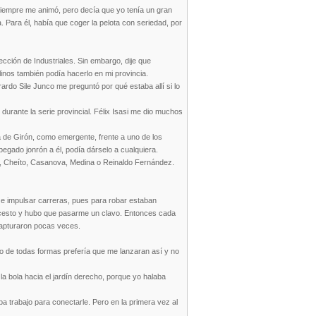
 Siempre me animó, pero decía que yo tenía un gran
a. Para él, había que coger la pelota con seriedad, por
ección de Industriales. Sin embargo, dije que
linos también podía hacerlo en mi provincia.
ardo Sile Junco me preguntó por qué estaba allí si lo
durante la serie provincial. Félix Isasi me dio muchos
ia de Girón, como emergente, frente a uno de los
gado jonrón a él, podía dárselo a cualquiera.
oz, Cheíto, Casanova, Medina o Reinaldo Fernández.
 e impulsar carreras, pues para robar estaban
loncesto y hubo que pasarme un clavo. Entonces cada
capturaron pocas veces.
o de todas formas prefería que me lanzaran así y no
a bola hacia el jardín derecho, porque yo halaba
ba trabajo para conectarle. Pero en la primera vez al