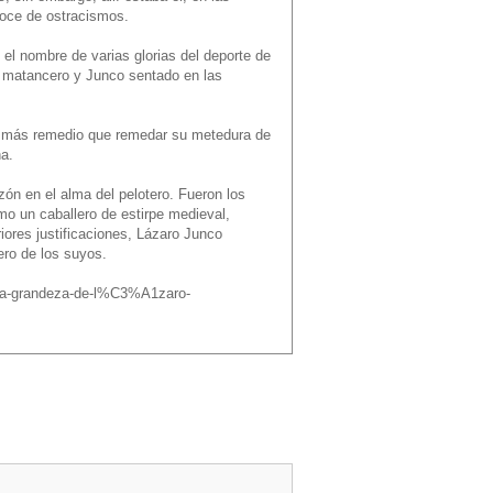
noce de ostracismos.
l nombre de varias glorias del deporte de
io matancero y Junco sentado en las
dó más remedio que remedar su metedura de
na.
zón en el alma del pelotero. Fueron los
mo un caballero de estirpe medieval,
iores justificaciones, Lázaro Junco
ero de los suyos.
-la-grandeza-de-l%C3%A1zaro-