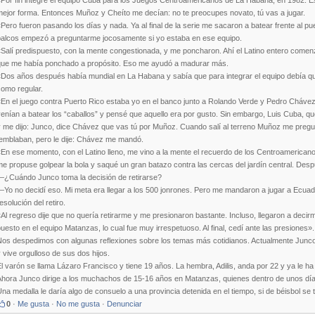
Por fin integré el equipo Cuba para los Juegos Centroamericanos de La Habana, en 1982. Es
mejor forma. Entonces Muñoz y Cheíto me decían: no te preocupes novato, tú vas a jugar.
Pero fueron pasando los días y nada. Ya al final de la serie me sacaron a batear frente al pu
palcos empezó a preguntarme jocosamente si yo estaba en ese equipo.
«Salí predispuesto, con la mente congestionada, y me poncharon. Ahí el Latino entero come
que me había ponchado a propósito. Eso me ayudó a madurar más.
Dos años después había mundial en La Habana y sabía que para integrar el equipo debía que
como regular.
En el juego contra Puerto Rico estaba yo en el banco junto a Rolando Verde y Pedro Chávez 
enían a batear los “caballos” y pensé que aquello era por gusto. Sin embargo, Luis Cuba, q
y me dijo: Junco, dice Chávez que vas tú por Muñoz. Cuando salí al terreno Muñoz me pregun
temblaban, pero le dije: Chávez me mandó.
En ese momento, con el Latino lleno, me vino a la mente el recuerdo de los Centroamerican
e propuse golpear la bola y saqué un gran batazo contra las cercas del jardín central. Desp
—¿Cuándo Junco toma la decisión de retirarse?
Yo no decidí eso. Mi meta era llegar a los 500 jonrones. Pero me mandaron a jugar a Ecuador
esolución del retiro.
Al regreso dije que no quería retirarme y me presionaron bastante. Incluso, llegaron a decirm
uesto en el equipo Matanzas, lo cual fue muy irrespetuoso. Al final, cedí ante las presiones».
Nos despedimos con algunas reflexiones sobre los temas más cotidianos. Actualmente Junc
 vive orgulloso de sus dos hijos.
l varón se llama Lázaro Francisco y tiene 19 años. La hembra, Adilis, anda por 22 y ya le ha
Ahora Junco dirige a los muchachos de 15-16 años en Matanzas, quienes dentro de unos días
na medalla le daría algo de consuelo a una provincia detenida en el tiempo, si de béisbol se t
0
·
Me gusta
·
No me gusta
·
Denunciar