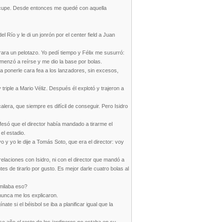
reocupe. Desde entonces me quedé con aquella
Río y le di un jonrón por el center field a Juan
rara un pelotazo. Yo pedí tiempo y Félix me susurró:
omenzó a reírse y me dio la base por bolas.
 a ponerle cara fea a los lanzadores, sin excesos,
triple a Mario Véliz. Después él explotó y trajeron a
era, que siempre es difícil de conseguir. Pero Isidro
nfesó que el director había mandado a tirarme el
el estadio.
o y yo le dije a Tomás Soto, que era el director: voy
 relaciones con Isidro, ni con el director que mandó a
 de tirarlo por gusto. Es mejor darle cuatro bolas al
milaba eso?
 nunca me los explicaron.
e si el béisbol se iba a planificar igual que la