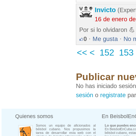
Invicto
(Exper
16 de enero de
Por si lo olvidaron 💪
0
·
Me gusta
·
No 
<<
<
152
153
Publicar nue
No has iniciado sesió
sesión
o
registrate
par
Quienes somos
En BeisbolE
Somos un equipo de aficionados al
Lo que puedes enco
béisbol cubano. Nos propusimos la
En BeisbolEnCuba.co
tarea de desarrollar esta web con el
béisbol cubano, estad