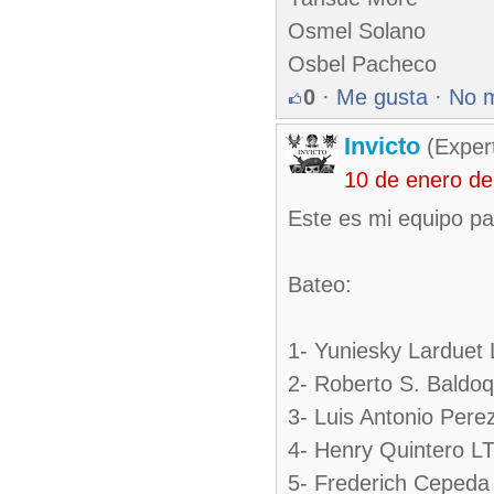
Osmel Solano
Osbel Pacheco
0
·
Me gusta
·
No 
Invicto
(Exper
10 de enero de
Este es mi equipo par
Bateo:
1- Yuniesky Larduet
2- Roberto S. Baldo
3- Luis Antonio Pere
4- Henry Quintero L
5- Frederich Ceped