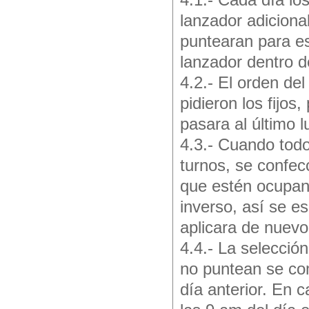
4.1.- Cada día lo
lanzador adiciona
puntearan para e
lanzador dentro d
4.2.- El orden del
pidieron los fijos
pasara al último 
4.3.- Cuando todo
turnos, se confec
que estén ocupan
inverso, así se e
aplicara de nuevo 
4.4.- La selecció
no puntean se com
día anterior. En 