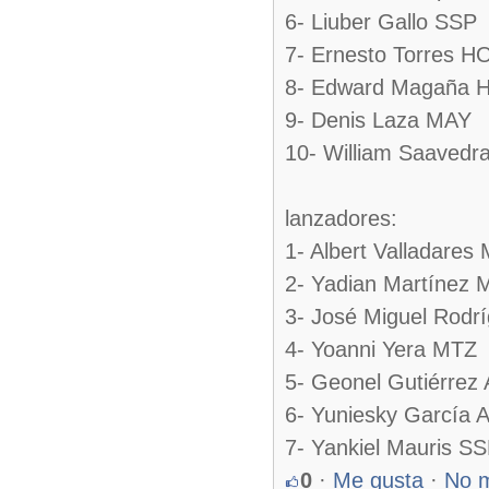
6- Liuber Gallo SSP
7- Ernesto Torres H
8- Edward Magaña 
9- Denis Laza MAY
10- William Saavedr
lanzadores:
1- Albert Valladares
2- Yadian Martínez
3- José Miguel Rodr
4- Yoanni Yera MTZ
5- Geonel Gutiérrez
6- Yuniesky García 
7- Yankiel Mauris S
0
·
Me gusta
·
No 