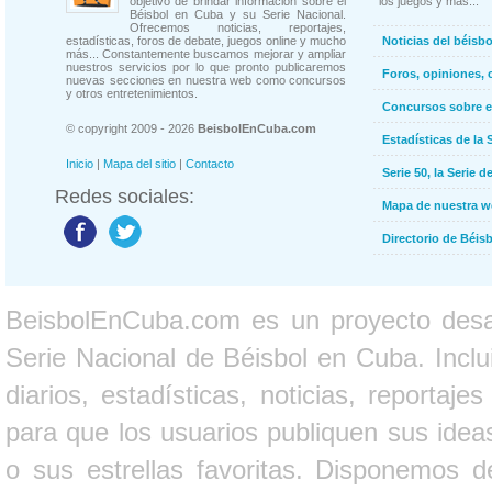
objetivo de brindar información sobre el
los juegos y más...
Béisbol en Cuba y su Serie Nacional.
Ofrecemos noticias, reportajes,
estadísticas, foros de debate, juegos online y mucho
Noticias del béisb
más... Constantemente buscamos mejorar y ampliar
nuestros servicios por lo que pronto publicaremos
Foros, opiniones, 
nuevas secciones en nuestra web como concursos
y otros entretenimientos.
Concursos sobre e
© copyright 2009 - 2026
BeisbolEnCuba.com
Estadísticas de la 
Inicio
|
Mapa del sitio
|
Contacto
Serie 50, la Serie d
Redes sociales:
Mapa de nuestra 
Directorio de Béi
BeisbolEnCuba.com es un proyecto desarr
Serie Nacional de Béisbol en Cuba. Inclui
diarios, estadísticas, noticias, report
para que los usuarios publiquen sus ideas
o sus estrellas favoritas. Disponemos d