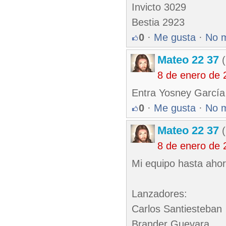
Invicto 3029
Bestia 2923
0
·
Me gusta
·
No 
Mateo 22 37
(
8 de enero de 
Entra Yosney García 
0
·
Me gusta
·
No 
Mateo 22 37
(
8 de enero de 
Mi equipo hasta aho
Lanzadores:
Carlos Santiesteban
Brander Guevara