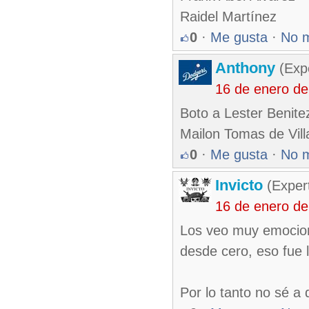
Raidel Martínez
0
·
Me gusta
·
No 
Anthony
(Exp
16 de enero d
Boto a Lester Benite
Mailon Tomas de Vill
0
·
Me gusta
·
No 
Invicto
(Exper
16 de enero d
Los veo muy emocionad
desde cero, eso fue l
Por lo tanto no sé a