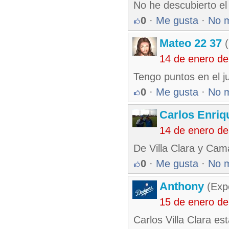
No he descubierto el
0
·
Me gusta
·
No 
Mateo 22 37
(
14 de enero d
Tengo puntos en el 
0
·
Me gusta
·
No 
Carlos Enriq
14 de enero d
De Villa Clara y Cam
0
·
Me gusta
·
No 
Anthony
(Exp
15 de enero d
Carlos Villa Clara e