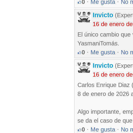
0
·
Me gusta
·
No 
Invicto
(Exper
16 de enero d
El único cambio que 
YasmaniTomás.
0
·
Me gusta
·
No 
Invicto
(Exper
16 de enero de
Carlos Enrique Diaz 
8 de enero de 2026 
Algo importante, em
se da el caso de que
0
·
Me gusta
·
No 