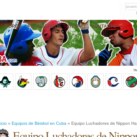
usuario
FOROS
PRONÓSTICOS
EN VIVO
CONTACTO
Ho
icio
»
Equipos de Béisbol en Cuba
» Equipo Luchadores de Nippon H
Equipo Luchadores de Nippo