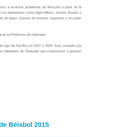
zó a arrastrar problemas de dirección a partir de la
98 con bateadores como Nigel Wilson, Jerome Brooks o
rds de bateo. A pesar de terminar segundos y no poder
al de la Prefectura de Hokkaido.
la Liga del Pacífico en 2007 y 2009. Esto, sumado a la
a los habitantes de Hokkaido que comenzaron a generar
de Béisbol 2015