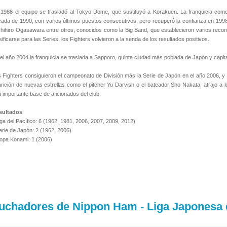
1988 el equipo se trasladó al Tokyo Dome, que sustituyó a Korakuen. La franquicia comen
ada de 1990, con varios últimos puestos consecutivos, pero recuperó la confianza en 19
hihiro Ogasawara entre otros, conocidos como la Big Band, que establecieron varios reco
sificarse para las Series, los Fighters volvieron a la senda de los resultados positivos.
el año 2004 la franquicia se traslada a Sapporo, quinta ciudad más poblada de Japón y capit
 Fighters consiguieron el campeonato de División más la Serie de Japón en el año 2006, y 
rición de nuevas estrellas como el pitcher Yu Darvish o el bateador Sho Nakata, atrajo 
 importante base de aficionados del club.
sultados
iga del Pacífico: 6 (1962, 1981, 2006, 2007, 2009, 2012)
erie de Japón: 2 (1962, 2006)
opa Konami: 1 (2006)
uchadores de Nippon Ham - Liga Japonesa 