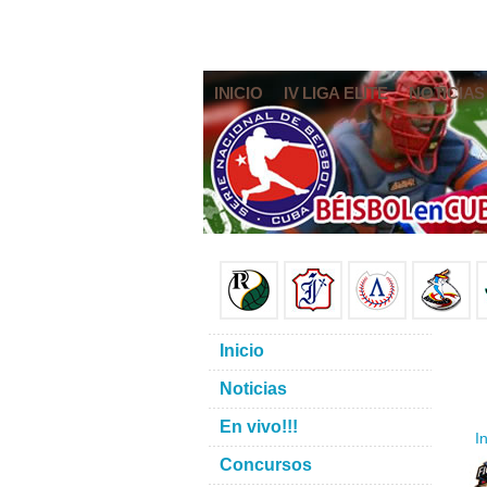
INICIO
IV LIGA ELITE
NOTICIAS
Inicio
Noticias
En vivo!!!
In
Concursos