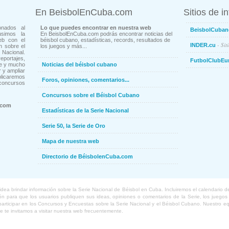
En BeisbolEnCuba.com
Sitios de i
onados al
Lo que puedes encontrar en nuestra web
BeisbolCuban
usimos la
En BeisbolEnCuba.com podrás encontrar noticias del
eb con el
béisbol cubano, estadísticas, records, resultados de
- Sit
INDER.cu
n sobre el
los juegos y más...
Nacional.
ortajes,
FutbolClubEu
ne y mucho
Noticias del béisbol cubano
 y ampliar
blicaremos
Foros, opiniones, comentarios...
concursos
Concursos sobre el Béisbol Cubano
.com
Estadísticas de la Serie Nacional
Serie 50, la Serie de Oro
Mapa de nuestra web
Directorio de BéisbolenCuba.com
a brindar información sobre la Serie Nacional de Béisbol en Cuba. Incluiremos el calendario de lo
 para que los usuarios publiquen sus ideas, opiniones o comentarios de la Serie, los juegos o
o participar en los Concursos y Encuestas sobre la Serie Nacional y el Béisbol Cubano. Nuestro 
ue te invitamos a visitar nuestra web frecuentemente.