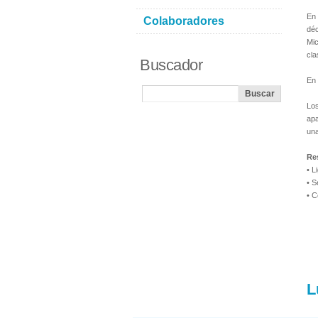
En 
Colaboradores
déc
Mic
cla
Buscador
En 
Los
apa
una
Re
• L
• S
• C
L