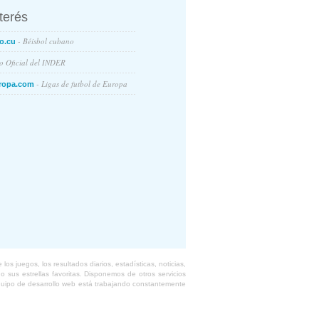
nterés
- Béisbol cubano
o.cu
io Oficial del INDER
- Ligas de futbol de Europa
ropa.com
s juegos, los resultados diarios, estadísticas, noticias,
 sus estrellas favoritas. Disponemos de otros servicios
equipo de desarrollo web está trabajando constantemente