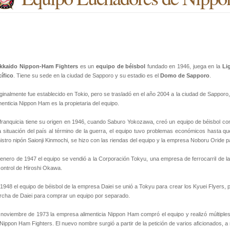
kkaido Nippon-Ham Fighters
es un
equipo de béisbol
fundado en 1946, juega en la
Li
ífico
. Tiene su sede en la ciudad de Sapporo y su estadio es el
Domo de Sapporo
.
ginalmente fue establecido en Tokio, pero se trasladó en el año 2004 a la ciudad de Sappor
menticia Nippon Ham es la propietaria del equipo.
franquicia tiene su origen en 1946, cuando Saburo Yokozawa, creó un equipo de béisbol c
a situación del país al término de la guerra, el equipo tuvo problemas económicos hasta que
istro nipón Saionji Kinmochi, se hizo con las riendas del equipo y la empresa Noboru Oride p
enero de 1947 el equipo se vendió a la Corporación Tokyu, una empresa de ferrocarril de la
control de Hiroshi Okawa.
1948 el equipo de béisbol de la empresa Daiei se unió a Tokyu para crear los Kyuei Flyers, 
cha de Daiei para comprar un equipo por separado.
noviembre de 1973 la empresa alimenticia Nippon Ham compró el equipo y realizó múltiples
Nippon Ham Fighters. El nuevo nombre surgió a partir de la petición de varios aficionados, a 