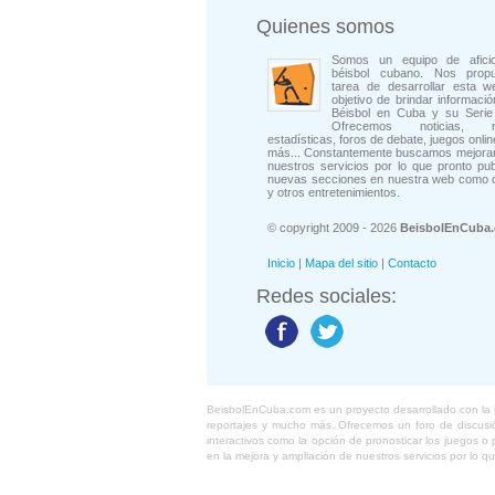
Quienes somos
Somos un equipo de afici
béisbol cubano. Nos prop
tarea de desarrollar esta w
objetivo de brindar informació
Béisbol en Cuba y su Serie 
Ofrecemos noticias, rep
estadísticas, foros de debate, juegos onli
más... Constantemente buscamos mejorar
nuestros servicios por lo que pronto pu
nuevas secciones en nuestra web como 
y otros entretenimientos.
© copyright 2009 - 2026
BeisbolEnCuba
Inicio
|
Mapa del sitio
|
Contacto
Redes sociales:
BeisbolEnCuba.com es un proyecto desarrollado con la ide
reportajes y mucho más. Ofrecemos un foro de discusión
interactivos como la opción de pronosticar los juegos 
en la mejora y ampliación de nuestros servicios por lo q