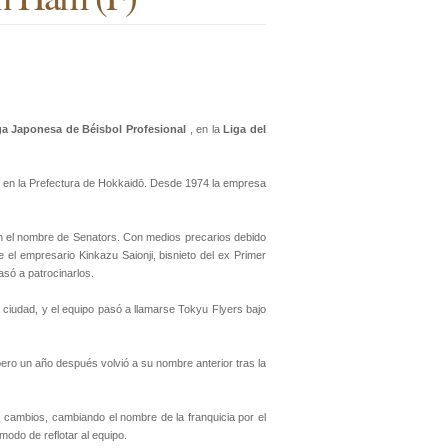
ga Japonesa de Béisbol Profesional
, en la
Liga del
o, en la Prefectura de Hokkaidō. Desde 1974 la empresa
on el nombre de Senators. Con medios precarios debido
 el empresario Kinkazu Saionji, bisnieto del ex Primer
asó a patrocinarlos.
 ciudad, y el equipo pasó a llamarse Tokyu Flyers bajo
pero un año después volvió a su nombre anterior tras la
 cambios, cambiando el nombre de la franquicia por el
modo de reflotar al equipo.