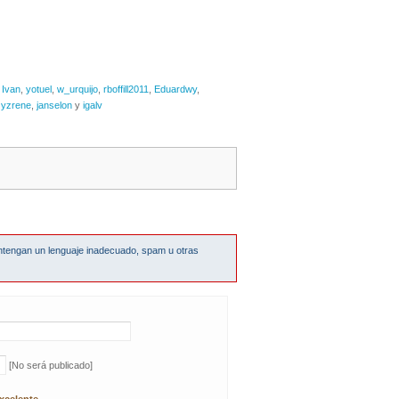
,
Ivan
,
yotuel
,
w_urquijo
,
rboffill2011
,
Eduardwy
,
,
yzrene
,
janselon
y
igalv
ntengan un lenguaje inadecuado, spam u otras
[No será publicado]