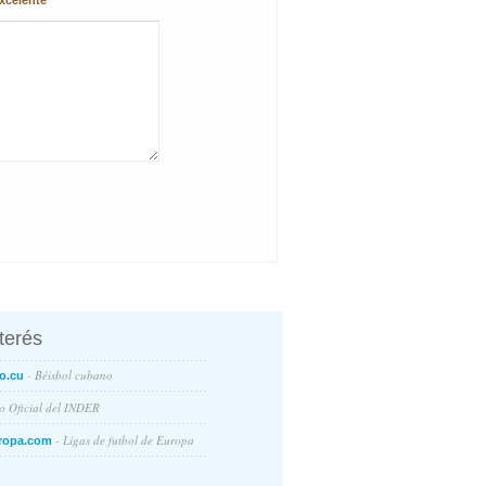
xcelente
nterés
- Béisbol cubano
o.cu
io Oficial del INDER
- Ligas de futbol de Europa
ropa.com