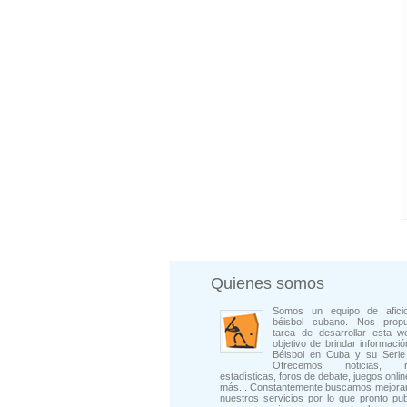
Quienes somos
Somos un equipo de afici
béisbol cubano. Nos prop
tarea de desarrollar esta w
objetivo de brindar informació
Béisbol en Cuba y su Serie 
Ofrecemos noticias, rep
estadísticas, foros de debate, juegos onli
más... Constantemente buscamos mejorar
nuestros servicios por lo que pronto pu