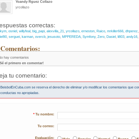
Yoandy Rguez Collazo
yrcollazo
espuestas correctas:
rkym
,
osniel
,
willyfeal
,
big_papi
,
alexvilla_21
,
yrcollazo
,
erneston
,
Raico
,
mrkiller666
,
dhperez
iel90
,
serguei
,
karman
,
overcb
,
jesusoto
,
MPPEREDA
,
Symfony
,
Zero
,
Dasiel
,
li803
,
andy16
 Comentarios:
No hay comentarios
¡Sé el primero en comentar!
eja tu comentario:
BeisbolEnCuba.com se reserva el derecho de eliminar y/o modificar los comentarios que co
conductas no apropiadas.
*
Tu nombre:
Tu correo:
Evaluación: