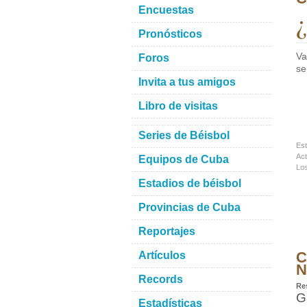
Encuestas
¿
Pronósticos
Va
Foros
se
Invita a tus amigos
Libro de visitas
Series de Béisbol
Est
Act
Equipos de Cuba
Los
Estadios de béisbol
Provincias de Cuba
Reportajes
C
Artículos
N
Records
Re
G
Estadísticas