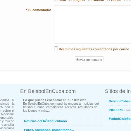
Malo
Regular
Normal
Bueno
E
*
Tu comentario:
Recibir los siguientes comentarios por correo
En BeisbolEnCuba.com
Sitios de i
onados al
Lo que puedes encontrar en nuestra web
BeisbolCuban
usimos la
En BeisbolEnCuba.com podrás encontrar noticias del
eb con el
béisbol cubano, estadísticas, records, resultados de
- Sit
INDER.cu
n sobre el
los juegos y más...
Nacional.
ortajes,
FutbolClubEu
ne y mucho
Noticias del béisbol cubano
 y ampliar
blicaremos
Foros, opiniones, comentarios...