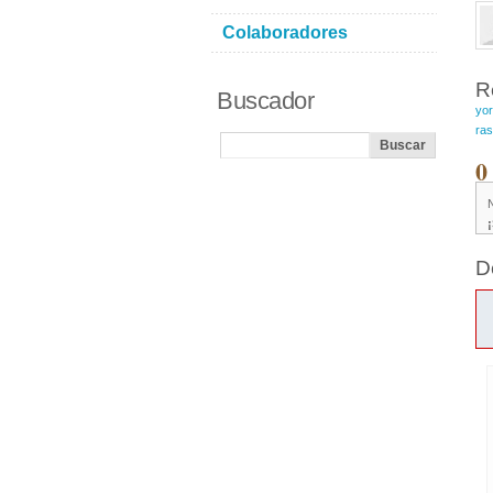
Colaboradores
R
Buscador
yo
ras
0
D