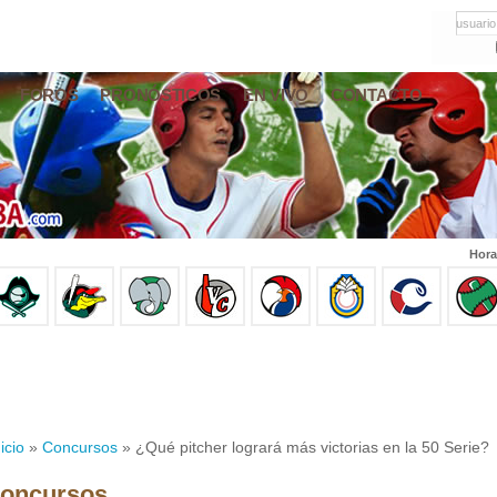
usuario
FOROS
PRONÓSTICOS
EN VIVO
CONTACTO
Hora
icio
»
Concursos
» ¿Qué pitcher logrará más victorias en la 50 Serie?
oncursos