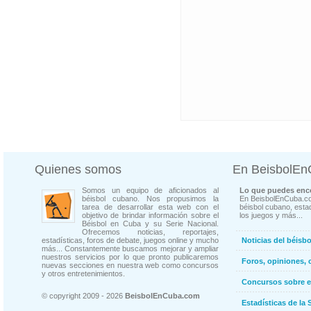
Quienes somos
En BeisbolE
Somos un equipo de aficionados al
Lo que puedes enco
béisbol cubano. Nos propusimos la
En BeisbolEnCuba.co
tarea de desarrollar esta web con el
béisbol cubano, estad
objetivo de brindar información sobre el
los juegos y más...
Béisbol en Cuba y su Serie Nacional.
Ofrecemos noticias, reportajes,
estadísticas, foros de debate, juegos online y mucho
Noticias del béisb
más... Constantemente buscamos mejorar y ampliar
nuestros servicios por lo que pronto publicaremos
Foros, opiniones, 
nuevas secciones en nuestra web como concursos
y otros entretenimientos.
Concursos sobre e
© copyright 2009 - 2026
BeisbolEnCuba.com
Estadísticas de la 