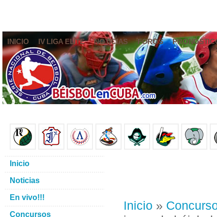
INICIO
IV LIGA ELITE
NOTICIAS
FOROS
PRONÓSTIC
Inicio
Noticias
En vivo!!!
Inicio
»
Concurs
Concursos