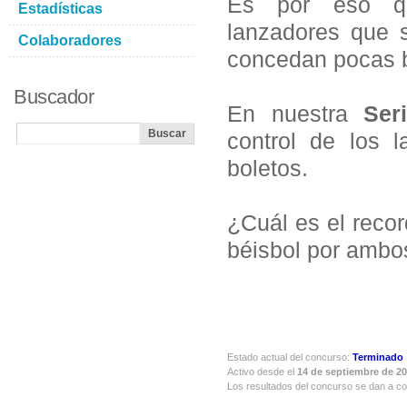
Es por eso q
Estadísticas
lanzadores que 
Colaboradores
concedan pocas b
Buscador
En nuestra
Ser
control de los 
boletos.
¿Cuál es el reco
béisbol por ambo
Estado actual del concurso:
Terminado
Activo desde el
14 de septiembre de 2
Los resultados del concurso se dan a c