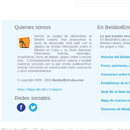
Quienes somos
En BeisbolE
Somos un equipo de aficionados al
Lo que puedes enco
béisbol cubano. Nos propusimos la
En BeisbolEnCuba.co
tarea de desarrollar esta web con el
béisbol cubano, estad
objetivo de brindar información sobre el
los juegos y más...
Béisbol en Cuba y su Serie Nacional.
Ofrecemos noticias, reportajes,
estadísticas, foros de debate, juegos online y mucho
Noticias del béisb
más... Constantemente buscamos mejorar y ampliar
nuestros servicios por lo que pronto publicaremos
Foros, opiniones, 
nuevas secciones en nuestra web como concursos
y otros entretenimientos.
Concursos sobre e
© copyright 2009 - 2026
BeisbolEnCuba.com
Estadísticas de la 
Inicio
|
Mapa del sitio
|
Contacto
Serie 50, la Serie d
Redes sociales:
Mapa de nuestra 
Directorio de Béi