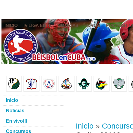
INICIO
IV LIGA ELITE
NOTICIAS
FOROS
PRONÓSTIC
Inicio
Noticias
En vivo!!!
Inicio
»
Concurs
Concursos