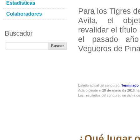
Estadísticas
Para los Tigres d
Colaboradores
Avila, el obje
revalidar el títul
Buscador
el pasado año
Vegueros de Pinar
Estado actual del concurso:
Terminado
Activo desde el
28 de enero de 2016
has
Los resultados del concurso se dan a c
¿Qué lugar o