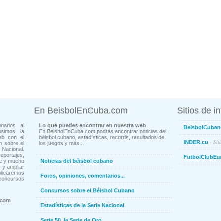
En BeisbolEnCuba.com
Sitios de i
onados al
Lo que puedes encontrar en nuestra web
BeisbolCuban
usimos la
En BeisbolEnCuba.com podrás encontrar noticias del
eb con el
béisbol cubano, estadísticas, records, resultados de
- Sit
INDER.cu
n sobre el
los juegos y más...
Nacional.
ortajes,
FutbolClubEu
ne y mucho
Noticias del béisbol cubano
 y ampliar
blicaremos
Foros, opiniones, comentarios...
concursos
Concursos sobre el Béisbol Cubano
.com
Estadísticas de la Serie Nacional
Serie 50, la Serie de Oro