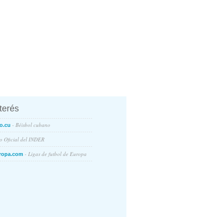
nterés
- Béisbol cubano
o.cu
io Oficial del INDER
- Ligas de futbol de Europa
ropa.com