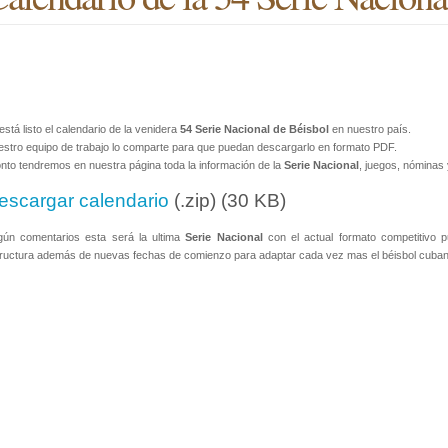
está listo el calendario de la venidera
54 Serie Nacional de Béisbol
en nuestro país.
stro equipo de trabajo lo comparte para que puedan descargarlo en formato PDF.
nto tendremos en nuestra página toda la información de la
Serie Nacional
, juegos, nóminas
escargar calendario
(.zip) (30 KB)
gún comentarios esta será la ultima
Serie Nacional
con el actual formato competitivo 
ructura además de nuevas fechas de comienzo para adaptar cada vez mas el béisbol cubano 