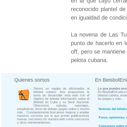
en la que cayó cerra
reconocido plantel de 
en igualdad de condici
La novena de Las Tun
punto de hacerlo en l
off, pero se mantiene
pelota cubana.
Quienes somos
En BeisbolE
Somos un equipo de aficionados al
Lo que puedes enco
béisbol cubano. Nos propusimos la
En BeisbolEnCuba.co
tarea de desarrollar esta web con el
béisbol cubano, estad
objetivo de brindar información sobre el
los juegos y más...
Béisbol en Cuba y su Serie Nacional.
Ofrecemos noticias, reportajes,
estadísticas, foros de debate, juegos online y mucho
Noticias del béisb
más... Constantemente buscamos mejorar y ampliar
nuestros servicios por lo que pronto publicaremos
Foros, opiniones, 
nuevas secciones en nuestra web como concursos
y otros entretenimientos.
Concursos sobre e