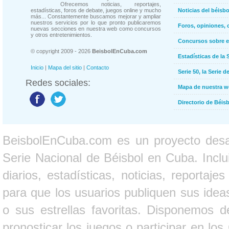
Ofrecemos noticias, reportajes,
estadísticas, foros de debate, juegos online y mucho
Noticias del béisb
más... Constantemente buscamos mejorar y ampliar
nuestros servicios por lo que pronto publicaremos
Foros, opiniones, 
nuevas secciones en nuestra web como concursos
y otros entretenimientos.
Concursos sobre e
© copyright 2009 - 2026
BeisbolEnCuba.com
Estadísticas de la 
Inicio
|
Mapa del sitio
|
Contacto
Serie 50, la Serie d
Redes sociales:
Mapa de nuestra 
Directorio de Béi
BeisbolEnCuba.com es un proyecto desarr
Serie Nacional de Béisbol en Cuba. Inclui
diarios, estadísticas, noticias, report
para que los usuarios publiquen sus ideas
o sus estrellas favoritas. Disponemos d
pronosticar los juegos o participar en lo