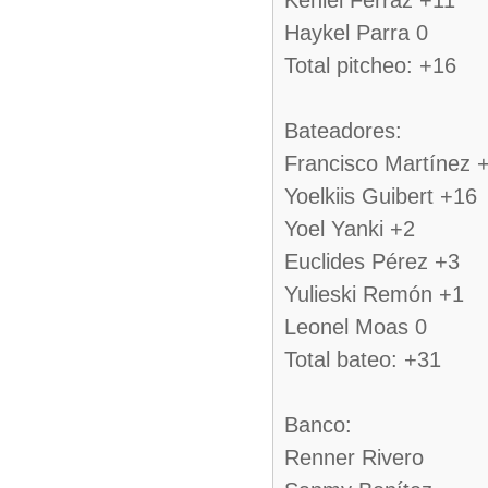
Keniel Ferráz +11
Haykel Parra 0
Total pitcheo: +16
Bateadores:
Francisco Martínez 
Yoelkiis Guibert +16
Yoel Yanki +2
Euclides Pérez +3
Yulieski Remón +1
Leonel Moas 0
Total bateo: +31
Banco:
Renner Rivero