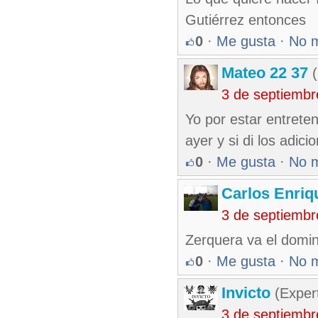
Gutiérrez entonces
0
·
Me gusta
·
No 
Mateo 22 37
(
3 de septiembr
Yo por estar entrete
ayer y si di los adici
0
·
Me gusta
·
No 
Carlos Enriq
3 de septiembr
Zerquera va el doming
0
·
Me gusta
·
No 
Invicto
(Exper
3 de septiembr