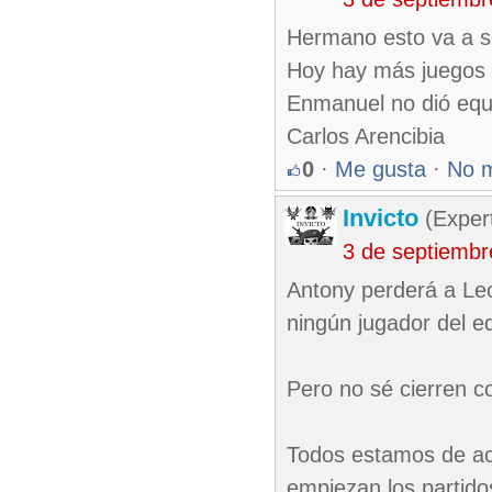
Hermano esto va a s
Hoy hay más juegos
Enmanuel no dió equi
Carlos Arencibia
0
·
Me gusta
·
No 
Invicto
(Exper
3 de septiembr
Antony perderá a Leo
ningún jugador del 
Pero no sé cierren c
Todos estamos de ac
empiezan los partido