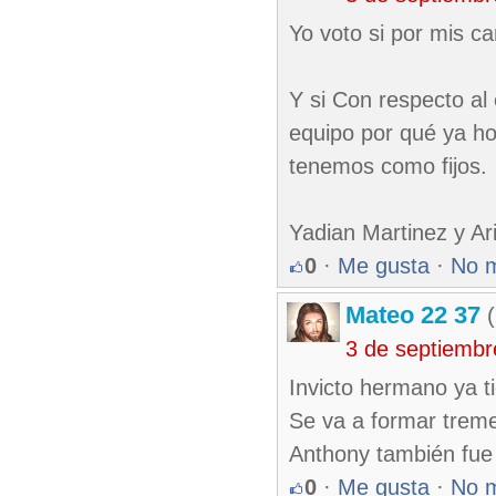
Yo voto si por mis c
Y si Con respecto a
equipo por qué ya ho
tenemos como fijos.
Yadian Martinez y Ari
0
·
Me gusta
·
No 
Mateo 22 37
(
3 de septiembr
Invicto hermano ya t
Se va a formar trem
Anthony también fue
0
·
Me gusta
·
No 