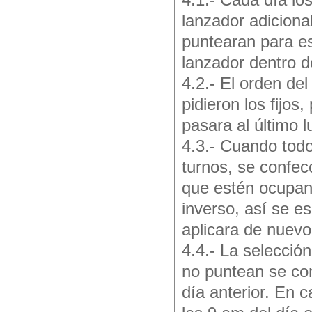
4.1.- Cada día lo
lanzador adiciona
puntearan para e
lanzador dentro d
4.2.- El orden del
pidieron los fijos
pasara al último 
4.3.- Cuando todo
turnos, se confec
que estén ocupan
inverso, así se e
aplicara de nuevo 
4.4.- La selecció
no puntean se com
día anterior. En 