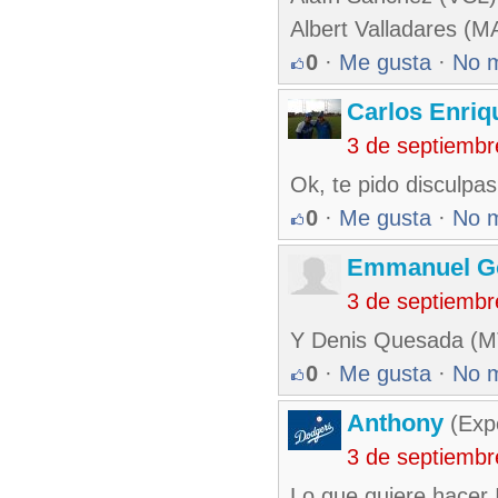
Albert Valladares (M
0
·
Me gusta
·
No 
Carlos Enriq
3 de septiembr
Ok, te pido disculpas
0
·
Me gusta
·
No 
Emmanuel G
3 de septiembr
Y Denis Quesada (M
0
·
Me gusta
·
No 
Anthony
(Exp
3 de septiembr
Lo que quiere hacer 