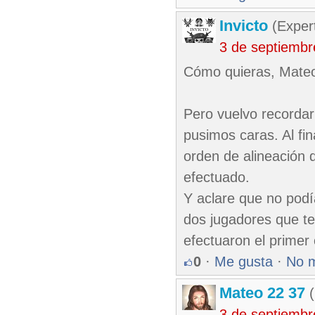
Invicto
(Exper
3 de septiembr
Cómo quieras, Mate
Pero vuelvo recordar
pusimos caras. Al fin
orden de alineación 
efectuado.
Y aclare que no podí
dos jugadores que t
efectuaron el prime
0
·
Me gusta
·
No 
Mateo 22 37
(
3 de septiembr